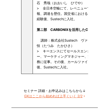
石 秀哉（おおいし ひでや）
> 全日本空輸にて、レベニューマネジメント
報、調達を歴任。国交省における空港脱炭素化
経験後、Sustechに入社。
第ニ部 CARBONIXを活用したCO2排出量の
講師：株式会社Sustech ヴァイスプレジ
恒（たつみ たかひさ）
> キーエンスにてセールスエンジニア、セー
ー、マーケティングマネジャー、海外現地法人
務に従事。その後、カールツァイス等でSBU統
後、Sustechに入社。
セミナー 詳細・お申込みはこちらから↓
GXはここから始めれば上手くいく 2/2