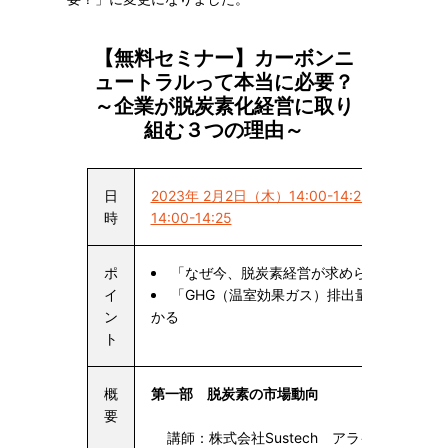
【無料セミナー】カーボンニ
ュートラルって本当に必要？
～企業が脱炭素化経営に取り
組む３つの理由～
日
2023年 2月2日（木）14:00-14:25
2023
時
14:00-14:25
ポ
「なぜ今、脱炭素経営が求められているの
イ
「GHG（温室効果ガス）排出量算定の効率
ン
かる
ト
概
第一部 脱炭素の市場動向
要
講師：株式会社Sustech アライアンスマ