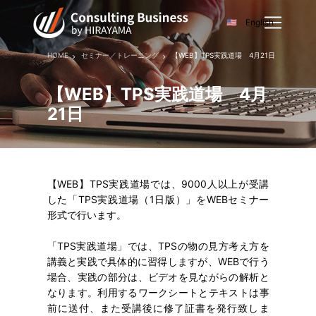
English
HOME
セミナー／トレーニング
【WEB】TPS実践道場 4月21日
【WEB】TPS実践道場 4月
21日
【WEB】TPS実践道場では、9000人以上が受講
した「TPS実践道場（1日版）」をWEBセミナー
形式で行います。
「TPS実践道場」では、TPSの物の見方考え方を
講義と実践で具体的に習得しますが、WEBで行う
場合、実践の部分は、ビデオを見ながらの解析と
なります。利用するワークシートとテキストは事
前に送付、また受講後に修了証書を発行致しま