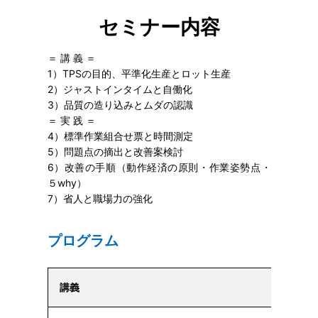
セミナー内容
＝ 講 義 ＝
1）TPSの目的、平準化生産とロット生産
2）ジャストインタイムと自働化
3）品質の造り込みとムダの認識
＝ 実 践 ＝
4）標準作業組合せ票と時間測定
5）問題点の摘出と改善案検討
6）改善の手順（動作経済の原則・作業姿勢点・
５why）
7）省人と職場力の強化
プログラム
講義