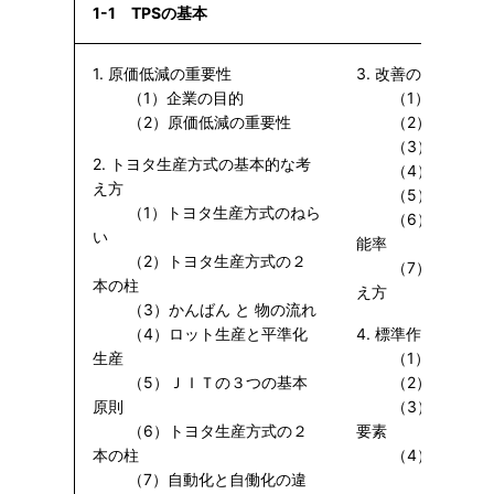
1-1 TPSの基本
1. 原価低減の重要性
3. 改善の考え方
（1）企業の目的
（1）作業改善
（2）原価低減の重要性
（2）改善の目
（3）ムダの認
2. トヨタ生産方式の基本的な考
（4）仕事とム
え方
（5）ムダの種
（1）トヨタ生産方式のねら
（6）見かけの
い
能率
（2）トヨタ生産方式の２
（7）着想を出
本の柱
え方
（3）かんばん と 物の流れ
（4）ロット生産と平準化
4. 標準作業
生産
（1）標準作業
（5）ＪＩＴの３つの基本
（2）標準作業
原則
（3）標準作業
（6）トヨタ生産方式の２
要素
本の柱
（4）標準作業
（7）自動化と自働化の違