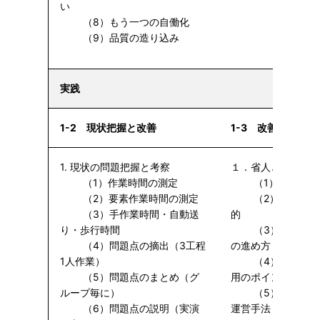
い
（8）もう一つの自働化
（9）品質の造り込み
実践
1-2 現状把握と改善
1-3 改善効果の活
1. 現状の問題把握と考察
１．省人と職場力
（1）作業時間の測定
（1）改善効果
（2）要素作業時間の測定
（2）創意くふ
（3）手作業時間・自動送
的
り・歩行時間
（3）山積表を
（4）問題点の摘出（3工程
の進め方
1人作業）
（4）省人によ
（5）問題点のまとめ（グ
用のポイント
ループ毎に）
（5）職場力を
（6）問題点の説明（実演
運営手法