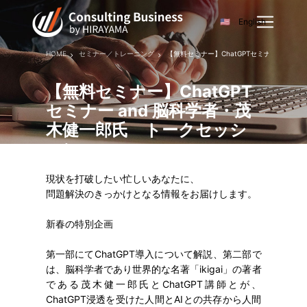
English
HOME
セミナー／トレーニング
【無料セミナー】ChatGPTセミナー and
【無料セミナー】ChatGPT
セミナー and 脳科学者・茂
木健一郎氏 トークセッシ
ョン
現状を打破したい忙しいあなたに、
問題解決のきっかけとなる情報をお届けします。
新春の特別企画
第一部にてChatGPT導入について解説、第二部で
は、脳科学者であり世界的な名著「ikigai」の著者
である茂木健一郎氏とChatGPT講師とが、
ChatGPT浸透を受けた人間とAIとの共存から人間