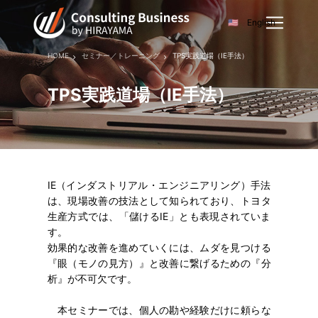
English
HOME
セミナー／トレーニング
TPS実践道場（IE手法）
TPS実践道場（IE手法）
IE（インダストリアル・エンジニアリング）手法
は、現場改善の技法として知られており、トヨタ
生産方式では、「儲けるIE」とも表現されていま
す。
効果的な改善を進めていくには、ムダを見つける
『眼（モノの見方）』と改善に繋げるための『分
析』が不可欠です。
本セミナーでは、個人の勘や経験だけに頼らな