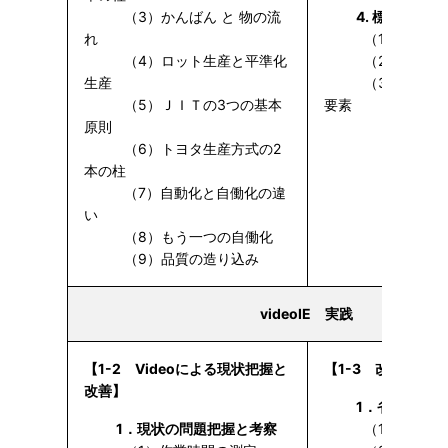
（3）かんばん と 物の流
4. 標準作業
れ
（1）標準作業
（4）ロット生産と平準化
（2）標準作業
生産
（3）標準作業
（5）ＪＩＴの3つの基本
要素
原則
（6）トヨタ生産方式の2
本の柱
（7）自動化と自働化の違
い
（8）もう一つの自働化
（9）品質の造り込み
videoIE 実践
【1-2 Videoによる現状把握と
【1-3 改善効果
改善】
1．省人と職
1．現状の問題把握と考察
（1）改善効果