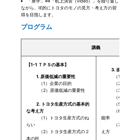
「座学」⇔「机上演習（video）」を繰り返し
ながら、IE的にトヨタのモノの見方・考え方の習
得を目指します。
プログラム
講義
【1-1 ＴＰＳの基本】
3. 改善の考え
1. 原価低減の重要性
（1）作業改善
（1）企業の目的
（2）改善の
（2）原価低減の重要性
（3）ムダの
（4）仕事と
2. トヨタ生産方式の基本的
（5）ムダの
な考え方
（6）見かけの
（1）トヨタ生産方式のね
能率
らい
（7）着想を出
（2）トヨタ生産方式の２
え方
本の柱