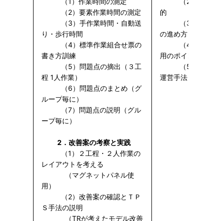
（1）作業時間の測定
（2）創意くふ
（2）要素作業時間の測定
的
（3）手作業時間・自動送
（3）山積表を
り・歩行時間
の進め方
（4）標準作業組合せ票の
（4）省人によ
書き方訓練
用のポイント
（5）問題点の摘出（３工
（5）職場力を
程 1人作業）
運営手法
（6）問題点のまとめ（グ
ループ毎に）
（7）問題点の説明（グル
ープ毎に）
2．改善案の考察と実践
（1）２工程・２人作業の
レイアウトを考える
（マグネットパネル使
用）
（2）改善案の確認とＴＰ
Ｓ手法の説明
（TRが考えたモデル改善