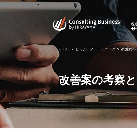
現
サ
HOME
セミナー／トレーニング
改善案の考
改善案の考察と実