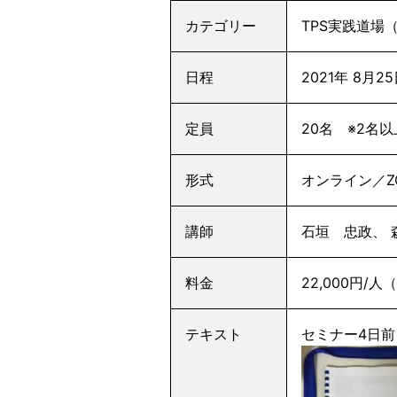
カテゴリー
TPS実践道場
日程
2021年 8月2
定員
20名 ※2名
形式
オンライン／Z
講師
石垣 忠政、 
料金
22,000円/
テキスト
セミナー4日