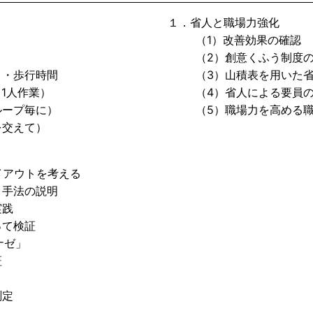
１．省人と職場力強化
（1）改善効果の確認
（2）創意くふう制度の
・歩行時間
（3）山積表を用いた省
1人作業）
（4）省人による要員の
ープ毎に）
（5）職場力を高める職
交えて）
アウトを考える
手法の説明
実践
て検証
ナゼ」
証
測定