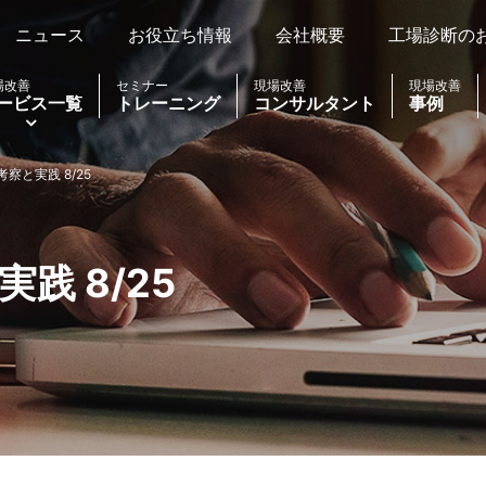
ニュース
お役立ち情報
会社概要
工場診断の
場改善
セミナー
現場改善
現場改善
ービス一覧
トレーニング
コンサルタント
事例
察と実践 8/25
践 8/25