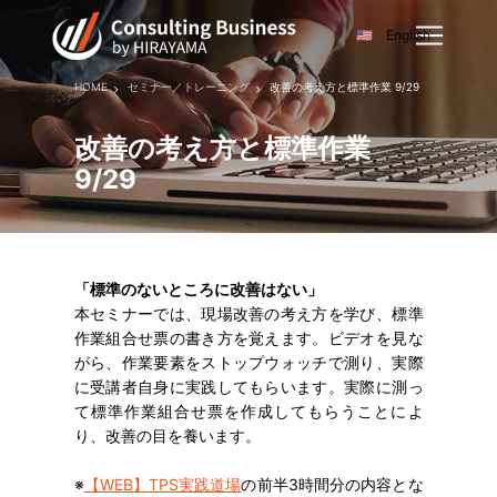
English
HOME
セミナー／トレーニング
改善の考え方と標準作業 9/29
改善の考え方と標準作業
9/29
「標準のないところに改善はない」
本セミナーでは、現場改善の考え方を学び、標準
作業組合せ票の書き方を覚えます。ビデオを見な
がら、作業要素をストップウォッチで測り、実際
に受講者自身に実践してもらいます。実際に測っ
て標準作業組合せ票を作成してもらうことによ
り、改善の目を養います。
※
【WEB】TPS実践道場
の前半3時間分の内容とな