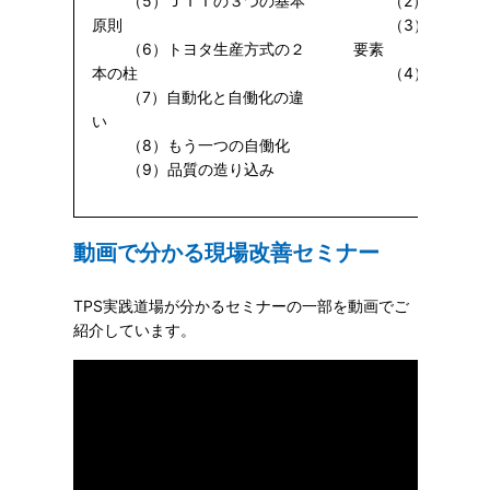
（5）ＪＩＴの３つの基本
（2）標準作業
原則
（3）標準作業
（6）トヨタ生産方式の２
要素
本の柱
（4）標準作業
（7）自動化と自働化の違
い
（8）もう一つの自働化
（9）品質の造り込み
動画で分かる現場改善セミナー
TPS実践道場が分かるセミナーの一部を動画でご
紹介しています。