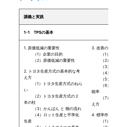
講義と実践
1-1 TPSの基本
1. 原価低減の重要性
3. 改善の考え方
（1）企業の目的
（1）作業改善
（2）原価低減の重要性
（2）改善の目
（3）ムダの認
2. トヨタ生産方式の基本的な考
（4）仕事とム
え方
（5）ムダの種
（1）トヨタ生産方式のねら
（6）見かけの
い
能率
（2）トヨタ生産方式の２
（7）着想を出
本の柱
え方
（3）かんばん と 物の流れ
（4）ロット生産と平準化
4. 標準作業
生産
（1）標準作業