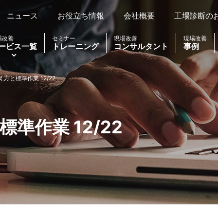
ニュース
お役立ち情報
会社概要
工場診断の
場改善
セミナー
現場改善
現場改善
ービス一覧
トレーニング
コンサルタント
事例
方と標準作業 12/22
準作業 12/22