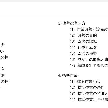
3. 改善の考え方
（1）作業改善と設備改
（2）改善の目的
（3）ムダの認識
え方
（4）仕事とムダ
い
（5）ムダの種類
の柱
（6）見かけの能率と真
（7）着想を出す場合の
生産
原則
4. 標準作業
の柱
（1）標準作業とは
い
（2）標準作業の条件
（3）標準作業の特徴と
（4）標準作業組合せ