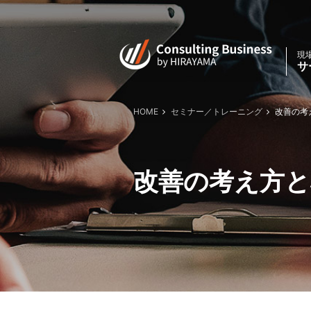
現
サ
HOME
セミナー／トレーニング
改善の考え
改善の考え方と標