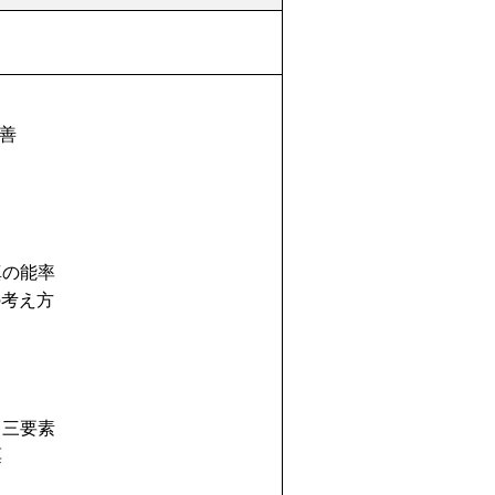
善
の能率
考え方
三要素
票