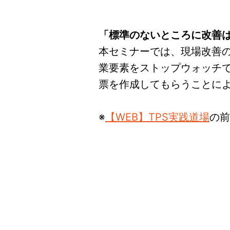
「標準のないところに改善
本セミナーでは、現場改善
業要素をストップウォッチ
票を作成してもらうことに
※
【WEB】TPS実践道場
の前