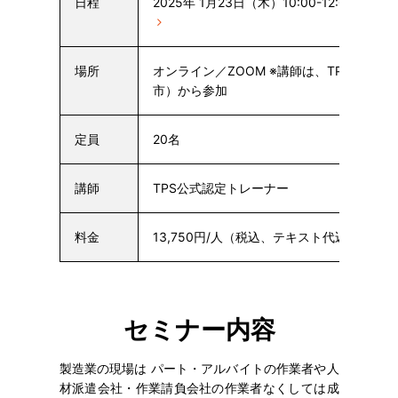
日程
2025年 1月23日（木）10:00-12:00
他の
場所
オンライン／ZOOM ※講師は、TPS道場（
市）から参加
定員
20名
講師
TPS公式認定トレーナー
料金
13,750円/人（税込、テキスト代込）
セミナー内容
製造業の現場は パート・アルバイトの作業者や人
材派遣会社・作業請負会社の作業者なくしては成