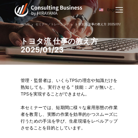
English
HOME
セミナー／トレーニング
トヨタ流 仕事の教え方 2025/01/23
トヨタ流 仕事の教え方
2025/01/23
管理・監督者は、いくらTPSの理念や知識だけを
熟知しても、実行させる “ 技能：JI” が無いと、
TPSを実現することができません。
本セミナーでは、短期間に様々な雇用形態の作業
者を教育し、実際の作業を効率的かつスムーズに
行うための手法を学び、生産現場をレベルアップ
させることを目的としています。