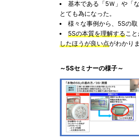
基本である「5Ｗ」や「
とても為になった。
様々な事例から、5Sの
5Sの本質を理解する
こと
したほうが良い点
がわかり
～5Sセミナーの様子～