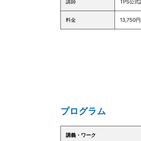
講師
TPS公
料金
13,7
プログラム
講義・ワーク