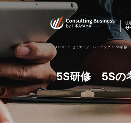
現
サ
HOME
セミナー／トレーニング
5S研修 
5S研修 5Sの考