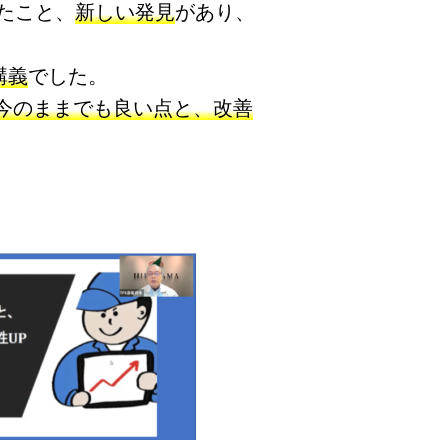
たこと、
新しい発見
があり、
講義
でした。
今のままでも良い点と、改善