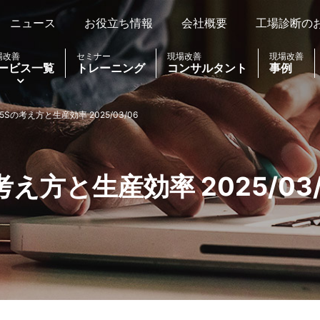
ニュース
お役立ち情報
会社概要
工場診断の
場改善
セミナー
現場改善
現場改善
ービス一覧
トレーニング
コンサルタント
事例
5Sの考え方と生産効率 2025/03/06
え方と生産効率 2025/03/