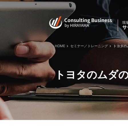
現
サ
HOME
セミナー／トレーニング
トヨタのム
トヨタのムダのな