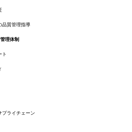
証
の品質管理指導
質管理体制
ート
ィ
サプライチェーン