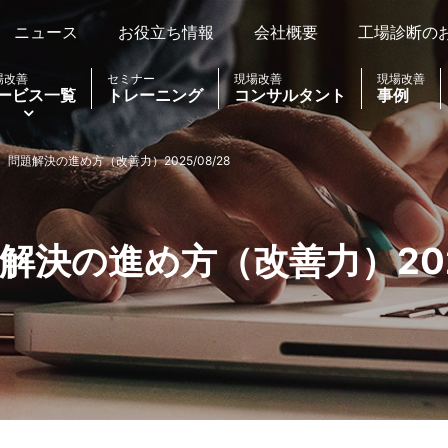
ニュース
お役立ち情報
会社概要
工場診断の
場改善
セミナー
現場改善
現場改善
ービス一覧
トレーニング
コンサルタント
事例
問題解決の進め方（改善力）2025/08/28
決の進め方（改善力）2025