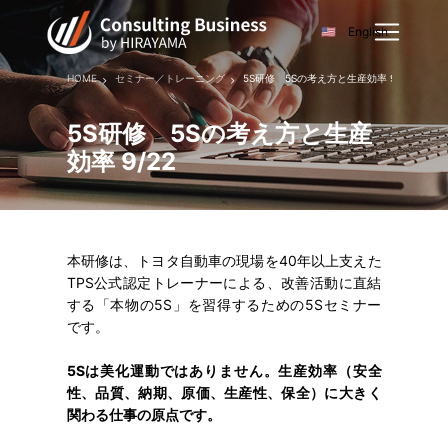
English
HOME
セミナー／トレーニング
5S研修 5Sの考え方と生産効率 9/22
5S研修 5Sの考え方と生産
効率 9/22
本研修は、トヨタ自動車の現場を40年以上支えた
TPS公式認定トレーナーによる、改善活動に直結
する「本物の5S」を習得するための5Sセミナー
です。
5Sは美化運動ではありません。生産効率（安全
性、品質、納期、原価、生産性、保全）に大きく
関わる仕事の原点です。