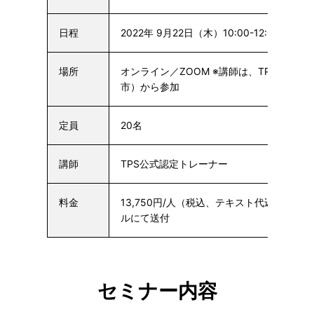
日程
2022年 9月22日（木）10:00-12:00
他の日
場所
オンライン／ZOOM ※講師は、TPS道場（
市）から参加
定員
20名
講師
TPS公式認定トレーナー
料金
13,750円/人（税込、テキスト代込） ※
ルにて送付
セミナー内容