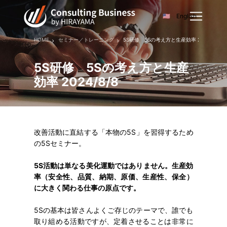
English
HOME
セミナー／トレーニング
5S研修 5Sの考え方と生産効率 2024/8/8
5S研修 5Sの考え方と生産
効率 2024/8/8
改善活動に直結する「本物の5S」を習得するため
の5Sセミナー。
5S活動は単なる美化運動ではありません。生産効
率（安全性、品質、納期、原価、生産性、保全）
に大きく関わる仕事の原点です。
5Sの基本は皆さんよくご存じのテーマで、誰でも
取り組める活動ですが、定着させることは非常に