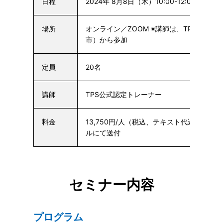
日程
2024年 8月8日（木）10:00-12:00
他の日
場所
オンライン／ZOOM ※講師は、TPS道場（
市）から参加
定員
20名
講師
TPS公式認定トレーナー
料金
13,750円/人（税込、テキスト代込） ※
ルにて送付
セミナー内容
プログラム