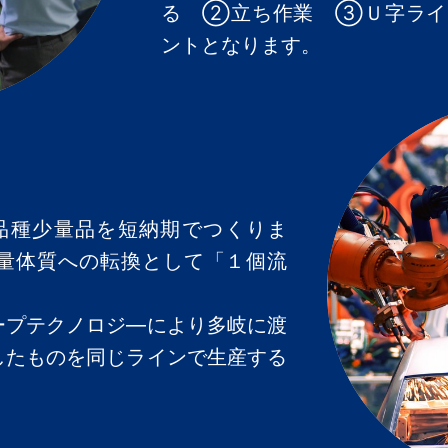
る ②立ち作業 ③Ｕ字ライ
ントとなります。
品種少量品を短納期でつくりま
量体質への転換として「１個流
ープテクノロジ―により多岐に渡
したものを同じラインで生産する