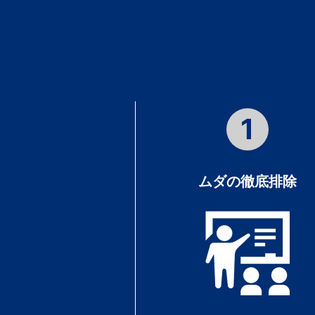
1
ムダの徹底排除