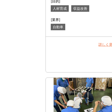
[目的]
人材育成
収益改善
[業界]
自動車
詳しく