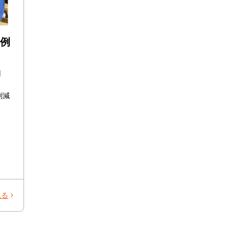
事例
0回
削減
見る