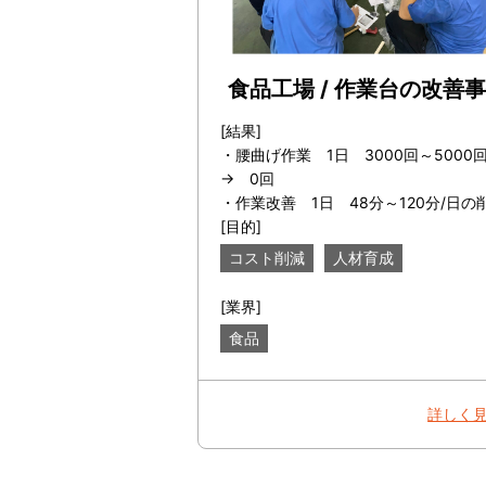
食品工場 / 作業台の改善
[結果]
・腰曲げ作業 1日 3000回～500
→ 0回
・作業改善 1日 48分～120分/日の
[目的]
コスト削減
人材育成
[業界]
食品
詳しく