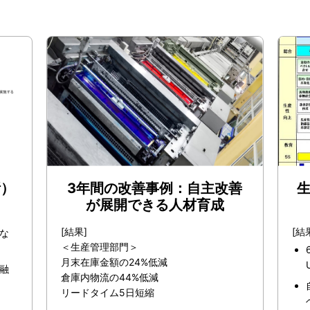
断）
3年間の改善事例：自主改善
生
が展開できる人材育成
[結果]
[結
な
＜生産管理部門＞
月末在庫金額の24%低減
融
倉庫内物流の44%低減
リードタイム5日短縮