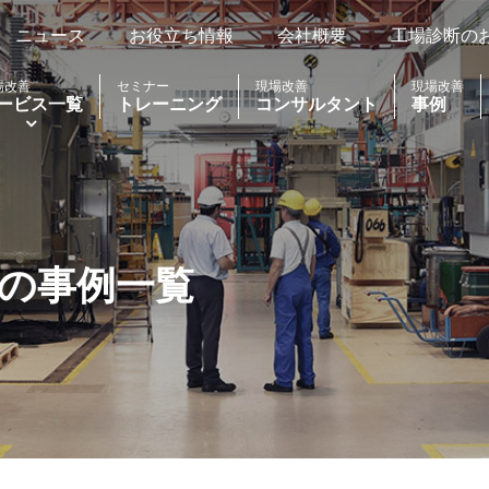
ニュース
お役立ち情報
会社概要
工場診断の
場改善
セミナー
現場改善
現場改善
ービス一覧
トレーニング
コンサルタント
事例
の事例一覧