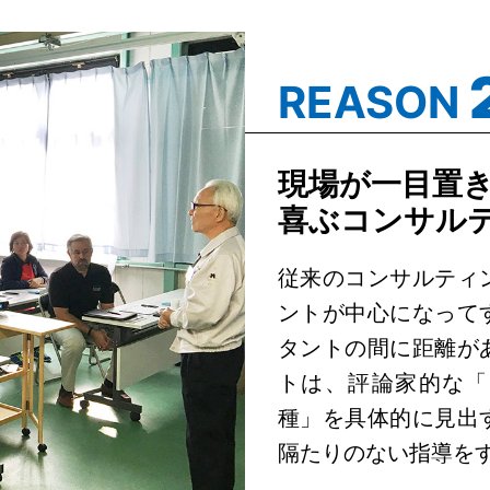
REASON
現場が一目置
喜ぶコンサル
従来のコンサルティ
ントが中心になって
タントの間に距離が
トは、評論家的な「
種」を具体的に見出
隔たりのない指導を