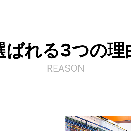
選ばれる3つの理
REASON