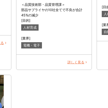
＜品質技術部・品質管理課＞
[目
部品サプライヤの10社全てで不良が合計
人
45%の減少
[目的]
[業
人材育成
自
[業界]
見る
電機・電子
詳しく見る