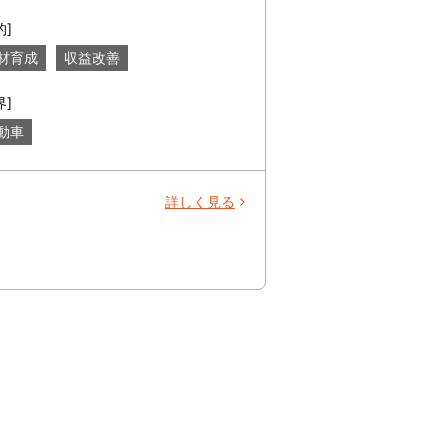
的]
材育成
収益改善
界]
動車
詳しく見る