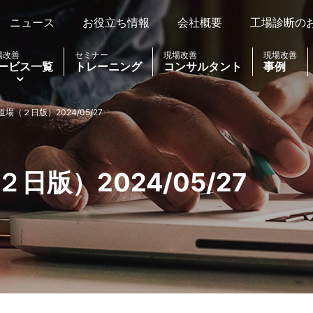
ニュース
お役立ち情報
会社概要
工場診断の
場改善
セミナー
現場改善
現場改善
ービス一覧
トレーニング
コンサルタント
事例
道場（２日版）2024/05/27
日版）2024/05/27