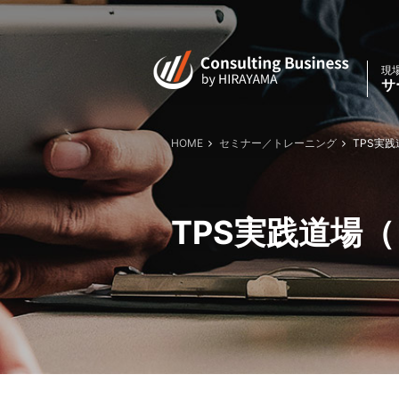
現
サ
HOME
セミナー／トレーニング
TPS実践
TPS実践道場（２