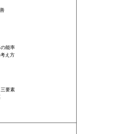
善
の能率
考え方
三要素
票