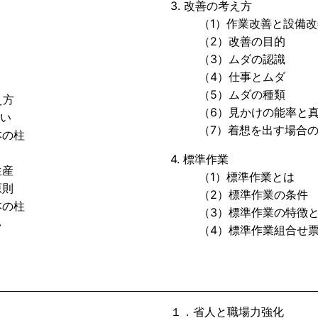
3. 改善の考え方
（1）作業改善と設備改
（2）改善の目的
（3）ムダの認識
（4）仕事とムダ
（5）ムダの種類
え方
（6）見かけの能率と真
い
（7）着想を出す場合の
の柱
4. 標準作業
生産
（1）標準作業とは
原則
（2）標準作業の条件
の柱
（3）標準作業の特徴と
い
（4）標準作業組合せ
１．省人と職場力強化