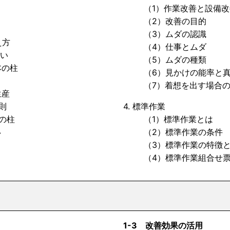
（1）作業改善と設備改
（2）改善の目的
（3）ムダの認識
え方
（4）仕事とムダ
い
（5）ムダの種類
の柱
（6）見かけの能率と真
（7）着想を出す場合の
生産
則
4. 標準作業
の柱
（1）標準作業とは
い
（2）標準作業の条件
（3）標準作業の特徴と
（4）標準作業組合せ
1-3 改善効果の活用