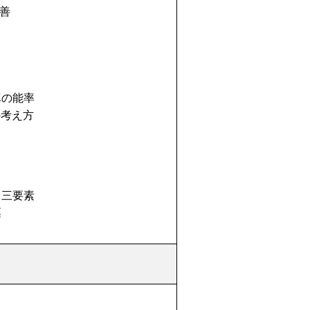
善
の能率
考え方
三要素
票