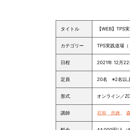
タイトル
【WEB】TPS
カテゴリー
TPS実践道場
日程
2021年 12月2
定員
20名 ※2名以
形式
オンライン／Z
講師
石垣 忠政
、
料金
44,000円/