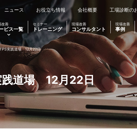
ニュース
お役立ち情報
会社概要
工場診断の
場改善
セミナー
現場改善
現場改善
ービス一覧
トレーニング
コンサルタント
事例
TPS実践道場 12月22日
実践道場 12月22日