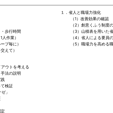
１．省人と職場力強化
（1）改善効果の確認
（2）創意くふう制度の
・歩行時間
（3）山積表を用いた省
1人作業）
（4）省人による要員の
ープ毎に）
（5）職場力を高める職
交えて）
アウトを考える
手法の説明
実践
て検証
ナゼ」
証
測定