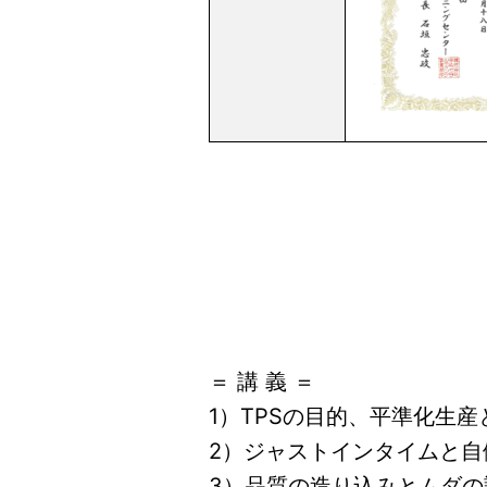
＝ 講 義 ＝
1）TPSの目的、平準化生
2）ジャストインタイムと自
3）品質の造り込みとムダの