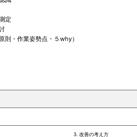
測定
討
原則・作業姿勢点・５why）
3. 改善の考え方