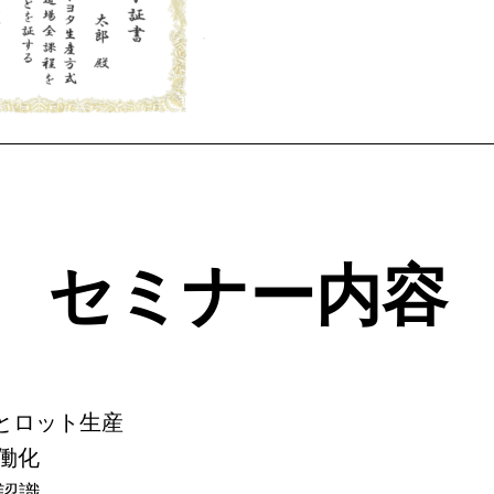
セミナー内容
産とロット生産
働化
認識