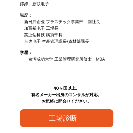
婷婷、新联电子
職歴：
新日兴企业 プラスチック事業部 副社長
加百裕电子 工場長
英业达科技 購買部長
台达电子 生産管理課長/資材部課長
学歴：
台湾成功大学 工業管理研究所修士 MBA
40ヶ国以上、
有名メーカー出身のコンサルが対応。
お気軽に問合せください。
工場診断