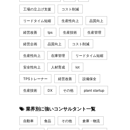
工場の立上げ支援
コスト削減
リードタイム短縮
生産性向上
品質向上
経営改善
tps
生産技術
生産管理
経営企画
品質向上
コスト削減
生産性向上
在庫管理
リードタイム短縮
安全性向上
人材育成
Iot
TPSトレーナー
経営改善
設備保全
生産技術
DX
その他
plant startup
業界別に強いコンサルタント一覧
自動車
食品
その他
倉庫・物流