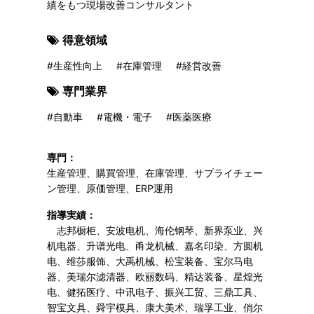
績をもつ現場改善コンサルタント
得意領域
#生産性向上
#在庫管理
#経営改善
専門業界
#自動車
#電機・電子
#医薬医療
専門：
生産管理、購買管理、在庫管理、サプライチェー
ン管理、原価管理、ERP運用
指導実績：
志邦橱柜、安波电机、海伦钢琴、新界泵业、兴
机电器、升谱光电、甬龙机械、嘉名印染、方圆机
电、维莎服饰、大禹机械、松宝装备、宝尔马电
器、美瑞尔滤清器、欧丽数码、精达装备、星煌光
电、健拓医疗、中讯电子、振兴工贸、三鼎工具、
智宝文具、舜宇模具、康大美术、瑞孚工业、俏尔