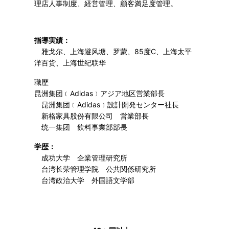
理店人事制度、経営管理、顧客満足度管理。
指導実績：
雅戈尔、上海避风塘、罗蒙、85度C、上海太平
洋百货、上海世纪联华
職歴
昆洲集团﹝Adidas﹞アジア地区営業部長
昆洲集团﹝Adidas﹞設計開発センター社長
新格家具股份有限公司 営業部長
统一集团 飲料事業部部長
学歴：
成功大学 企業管理研究所
台湾长荣管理学院 公共関係研究所
台湾政治大学 外国語文学部